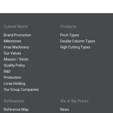
Cuteral World
Products
Brand Promotion
Pivot Types
Milestones
Double Column Types
Imas Machinery
High Cutting Types
Our Values
Mission / Vision
Quality Policy
R&D
Production
Loras Holding
Our Group Companies
References
We in the Press
Reference Map
News