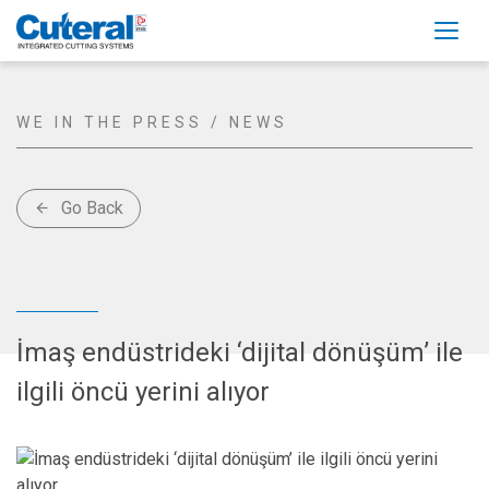
Togg
WE IN THE PRESS / NEWS
Go Back
arrow_back
İmaş endüstrideki ‘dijital dönüşüm’ ile
ilgili öncü yerini alıyor