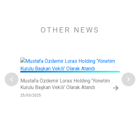
OTHER NEWS
chevron_left
chevron_right
Mustafa Özdemir Loras Holding ‘Yönetim
İmaş
arrow_forward
Kurulu Başkan Vekili’ Olarak Atandı
Kabul
25/03/2025
03/03