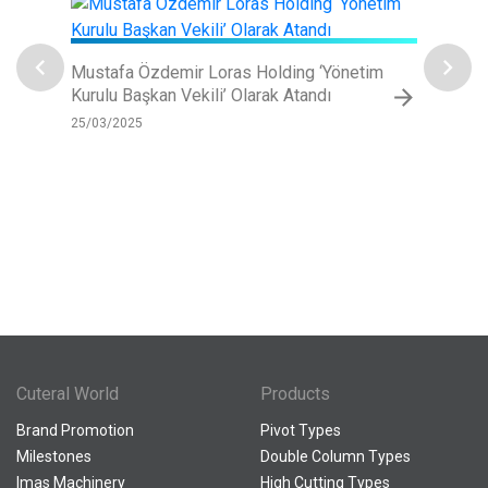
chevron_left
chevron_right
Mustafa Özdemir Loras Holding ‘Yönetim
İmaş
arrow_forward
Kurulu Başkan Vekili’ Olarak Atandı
Kabul
25/03/2025
03/03
Cuteral World
Products
Brand Promotion
Pivot Types
Milestones
Double Column Types
Imas Machinery
High Cutting Types