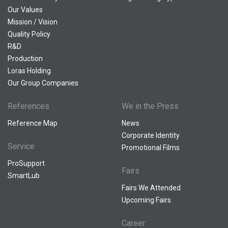
Our Values
Mission / Vision
Quality Policy
R&D
Production
Loras Holding
Our Group Companies
References
We in the Press
Reference Map
News
Corporate Identity
Service
Promotional Films
ProSupport
Fairs
SmartLub
Fairs We Attended
Upcoming Fairs
Career