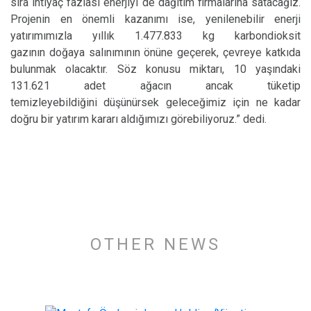
sıra ihtiyaç fazlası enerjiyi de dağıtım firmalarına satacağız.
Projenin en önemli kazanımı ise, yenilenebilir enerji
yatırımımızla yıllık 1.477.833 kg karbondioksit
gazının doğaya salınımının önüne geçerek, çevreye katkıda
bulunmak olacaktır. Söz konusu miktarı, 10 yaşındaki
131.621 adet ağacın ancak tüketip
temizleyebildiğini düşünürsek geleceğimiz için ne kadar
doğru bir yatırım kararı aldığımızı görebiliyoruz.” dedi.
OTHER NEWS